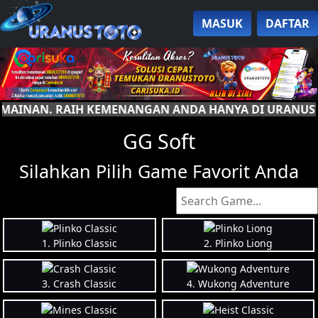
MASUK
DAFTAR
MAINAN. RAIH KEMENANGAN ANDA HANYA DI URANUSTO
GG Soft
Silahkan Pilih Game Favorit Anda
1. Plinko Classic
2. Plinko Liong
3. Crash Classic
4. Wukong Adventure